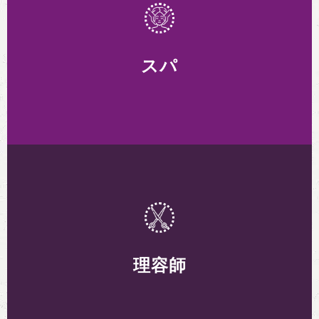
スタイルと快適性を高める - モダンでカスタマ
イズ可能なサロンチェアとパッケージ, 人間工
学に基づいた機能と組み合わせて, あなたのサ
スパ
ロンを美の天国に変えます, スタイルと快適さ
の両方を保証.
スパ
静けさを満喫 - 当社のスパ用家具は禅の​​影響を
受けたデザインを醸し出しています, 豪華なラ
ウンジャーと心地よい環境が特徴で、究極のリ
理容師
ラクゼーションと若返りのための静かな聖域を
作り出しています。.