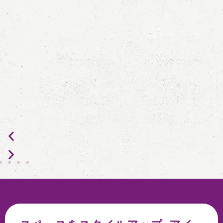
ジェフ・マッカーシー, 米国
Meiyi は私の理髪店に優れたサービスとサポー
Me
トを提供します. 迅速な配送と簡単な理容椅子の
品質
設置により、プロセスが手間いらずになりまし
づい
た。. 理髪店のニーズを真に理解し、期待を超え
の両
るサービスを提供します.
ビュ