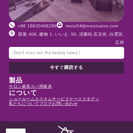
+86 18620406286
meiyi04@meiyisalon.com
部屋 408, 建物 1, いいえ. 50, 済園街,石京街, 白雲区,
広州
今すぐ購読する
製品
サロン家具
スパ用家具
について
ショールーム
カスタムサービス
ケーススタディ
私たちについて
ブログ
お問い合わせ