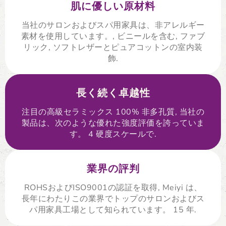
肌に優しい原材料
当社のサロンおよびスパ用家具は、非アレルギー
素材を使用しています。, ビニールを含む, ファブ
リック, ソフトレザーとピュアコットンの室内装
飾.
長く続く卓越性
注目の高級セラミックス 100% 非多孔質, 当社の
製品は、次のような優れた強度評価を誇っていま
す。 4 硬度スケールで.
業界の評判
ROHSおよびISO9001の認証を取得, Meiyi は、
長年にわたりこの業界でトップのサロンおよびス
パ用家具工場として知られています。 15 年.