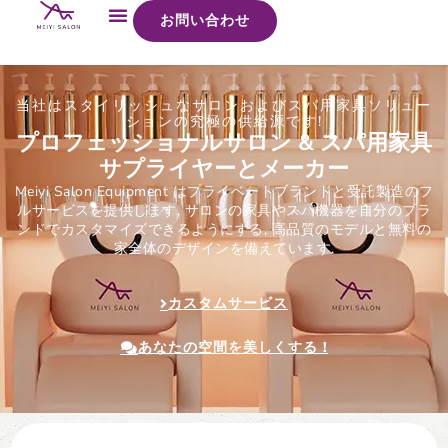
お問い合わせ
当社はスタイリッシュなサロンおよびスパ用家具ソリュー
ションの究極の供給源です!
プロフェッショナルサロン & スパ用家具
サプライヤーとメーカー
Meiyi Salon Equipment はプライベートブランドと受託製造のフ
ルサービスを提供します, サロンの家具やスパ機器を自分のブラ
ンドでカスタマイズできるようにする, 高品質のモデルと無料の
家全体のデザインを備えています.
カスタムサービス
あなたの空間を美しくする !