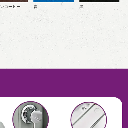
ンコーヒー
青
黒