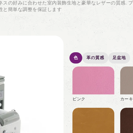
ネスの好みに合わせた室内装飾生地と豪華なレザーの質感. 
久性と簡単な調整を保証します
色
革の質感
足盆地
ピンク
カーキ