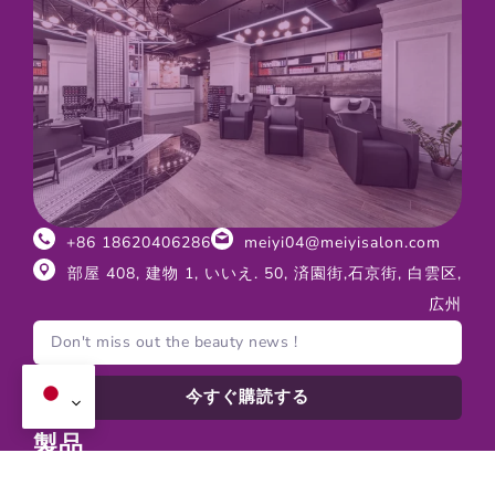
+86 18620406286
meiyi04@meiyisalon.com
部屋 408, 建物 1, いいえ. 50, 済園街,石京街, 白雲区,
広州
今すぐ購読する
製品
サロン家具
スパ用家具
について