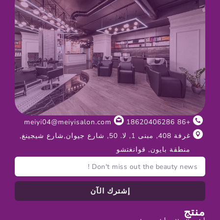
meiyi04@meiyisalon.com
+86 18620406286
غرفة 408, مبنى 1, لا. 50, شارع جيوان,شارع شيجينغ,
منطقة بايون, قوانغتشو
إشترك الآن
منتج