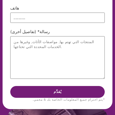
هاتف
رسالة* (تفاصيل أخرى)
*يتم احترام جميع المعلومات الخاصة بك & محمي.