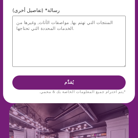
رسالة* (تفاصيل أخرى)
*يتم احترام جميع المعلومات الخاصة بك & محمي.