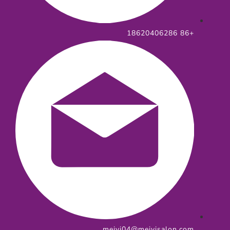
+86 18620406286
meiyi04@meiyisalon.com