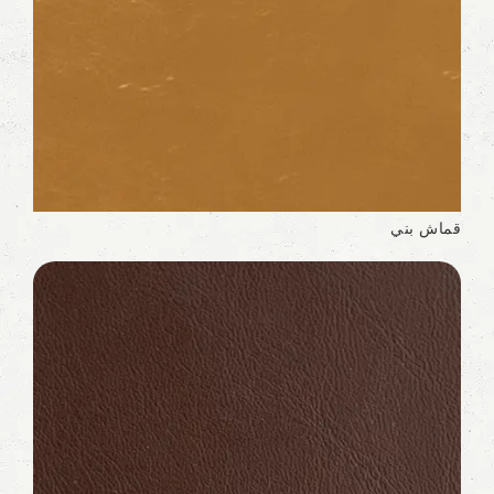
قماش بني