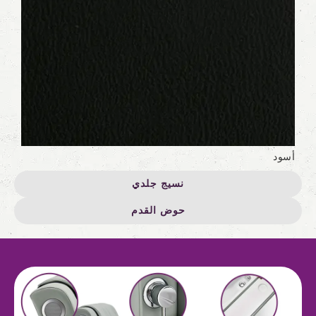
أسود
نسيج جلدي
حوض القدم