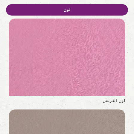
لون
لون القرنفل