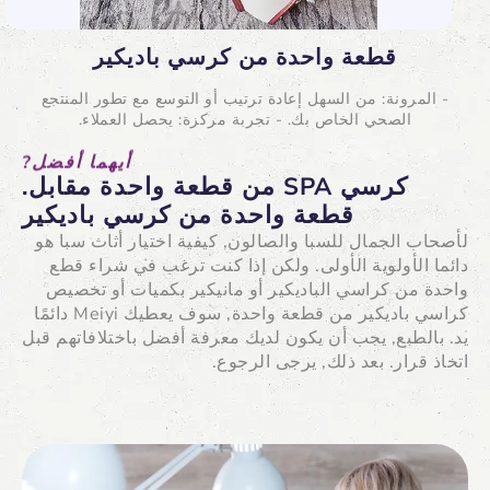
قطعة واحدة من كرسي باديكير
- المرونة: من السهل إعادة ترتيب أو التوسع مع تطور المنتجع
الصحي الخاص بك. - تجربة مركزة: يحصل العملاء.
أيهما أفضل?
كرسي SPA من قطعة واحدة مقابل.
قطعة واحدة من كرسي باديكير
لأصحاب الجمال للسبا والصالون, كيفية اختيار أثاث سبا هو
دائما الأولوية الأولى. ولكن إذا كنت ترغب في شراء قطع
واحدة من كراسي الباديكير أو مانيكير بكميات أو تخصيص
كراسي باديكير من قطعة واحدة, سوف يعطيك Meiyi دائمًا
يد. بالطبع, يجب أن يكون لديك معرفة أفضل باختلافاتهم قبل
اتخاذ قرار. بعد ذلك, يرجى الرجوع.