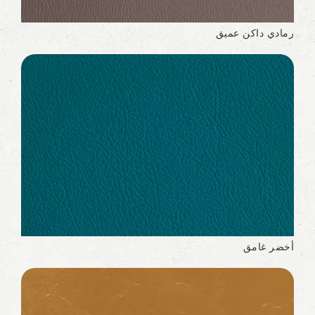
رمادي داكن عميق
أخضر غامق