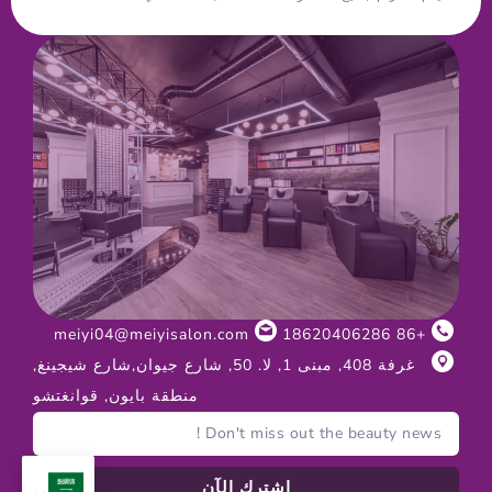
meiyi04@meiyisalon.com
+86 18620406286
غرفة 408, مبنى 1, لا. 50, شارع جيوان,شارع شيجينغ,
منطقة بايون, قوانغتشو
إشترك الآن