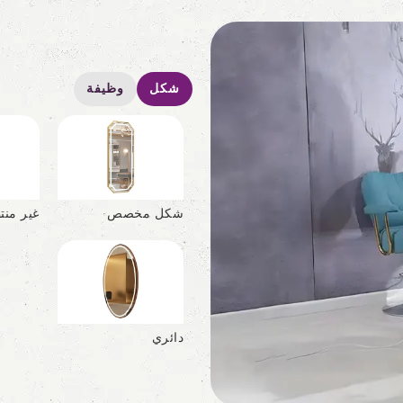
شكل
وظيفة
شكل مخصص
غير منت
دائري