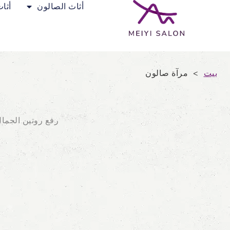
أثاث الصالون
أثا
بيت
>
مرآة صالون
رفع روتين الجمال