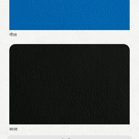
नीला
काला