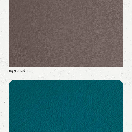
गहरा ताउपे