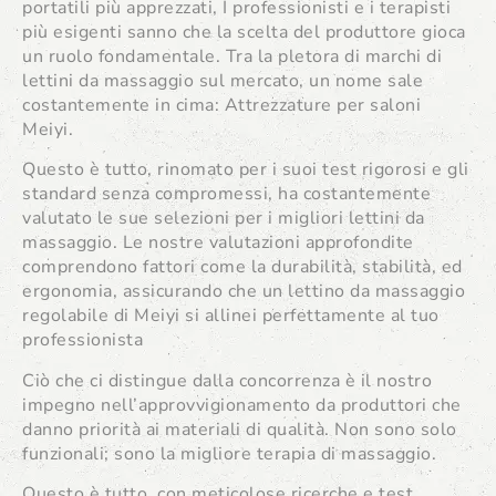
portatili più apprezzati, I professionisti e i terapisti
più esigenti sanno che la scelta del produttore gioca
un ruolo fondamentale. Tra la pletora di marchi di
lettini da massaggio sul mercato, un nome sale
costantemente in cima: Attrezzature per saloni
Meiyi.
Questo è tutto, rinomato per i suoi test rigorosi e gli
standard senza compromessi, ha costantemente
valutato le sue selezioni per i migliori lettini da
massaggio. Le nostre valutazioni approfondite
comprendono fattori come la durabilità, stabilità, ed
ergonomia, assicurando che un lettino da massaggio
regolabile di Meiyi si allinei perfettamente al tuo
professionista
Ciò che ci distingue dalla concorrenza è il nostro
impegno nell’approvvigionamento da produttori che
danno priorità ai materiali di qualità. Non sono solo
funzionali; sono la migliore terapia di massaggio.
Questo è tutto, con meticolose ricerche e test,