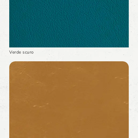
Verde scuro