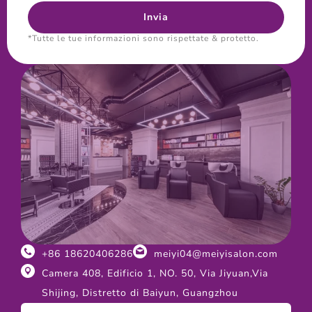
*Tutte le tue informazioni sono rispettate & protetto.
+86 18620406286
meiyi04@meiyisalon.com
Camera 408, Edificio 1, NO. 50, Via Jiyuan,Via
Shijing, Distretto di Baiyun, Guangzhou