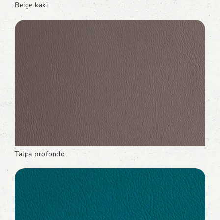
Beige kaki
Talpa profondo