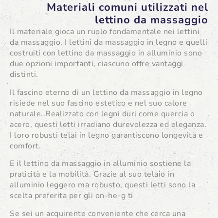
Materiali comuni utilizzati nel
lettino da massaggio
Il materiale gioca un ruolo fondamentale nei lettini
da massaggio. I lettini da massaggio in legno e quelli
costruiti con lettino da massaggio in alluminio sono
due opzioni importanti, ciascuno offre vantaggi
distinti.
Il fascino eterno di un lettino da massaggio in legno
risiede nel suo fascino estetico e nel suo calore
naturale. Realizzato con legni duri come quercia o
acero, questi letti irradiano durevolezza ed eleganza.
I loro robusti telai in legno garantiscono longevità e
comfort.
E il lettino da massaggio in alluminio sostiene la
praticità e la mobilità. Grazie al suo telaio in
alluminio leggero ma robusto, questi letti sono la
scelta preferita per gli on-he-g ti
Se sei un acquirente conveniente che cerca una