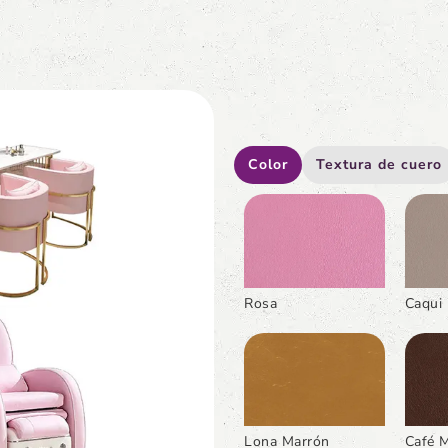
Color
Textura de cuero
Rosa
Caqui 
Lona Marrón
Café 